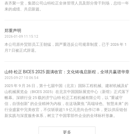
表齐聚一堂，集团公司山特松正全体管理人员及部分骨干到场，总结一年
来的成绩、共启新篇。
郑重声明
2026-01-09 11:15:12
本公司原外贸部员工王朝猛，因严重违反公司规章制度，已于 2026 年 1
月7 日被正式辞退。
山特·松正 BICES 2025 圆满收官：文化铸魂启新程，全球共赢谱华章
2025-09-27 10:06:54
2025 年 9 月 26 日，第十七届中国（北京）国际工程机械、建材机械及矿
山机械展览会（BICES 2025）在北京中国国际展览中心（新馆）正式落下
帷幕。深耕行业 25 载的济宁山特·松正工程机械有限公司，以 “重诚守
信，自强创新” 的企业精神为内核，在这场聚焦 “高端绿色、智慧未来” 的
行业盛宴中完美收官，不仅斩获超1.9 亿元意向合作订单，更以供应链创
新实践与深度服务体系，树立了中国零部件企业的全球标杆形象。
更多