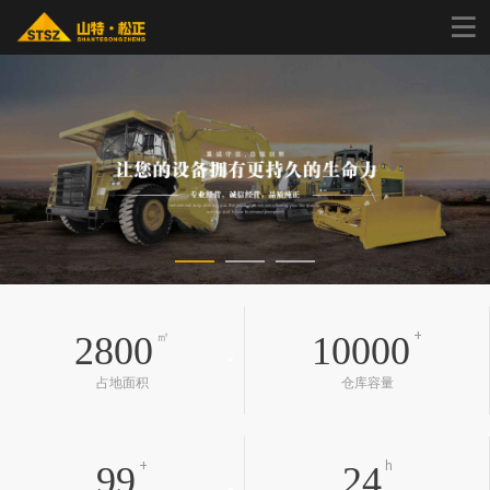
+
2800
㎡
10000
占地面积
仓库容量
+
h
99
24